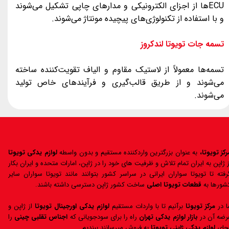
ECUها از اجزای الکترونیکی و مدارهای چاپی تشکیل می‌شوند
و با استفاده از تکنولوژی‌های پیچیده مونتاژ می‌شوند.
تسمه جات تویوتا لندکروز
تسمه‌ها معمولاً از لاستیک مقاوم و الیاف تقویت‌کننده ساخته
می‌شوند و از طریق قالب‌گیری و فرآیندهای خاص تولید
می‌شوند.
رکز تویوتا،
به عنوان بزرگترین واردکننده مستقیم و بدون واسطه
لوازم یدکی تویوتا
ز ژاپن به ایران تمام تلاش و ظرفیت های خود را در ژاپن، امارات متحده و ایران بکار
رفته تا تویوتا سواران ایرانی در سراسر کشور بتوانند مانند تویوتا سواران سایر
شورها به
قطعات تویوتا اصلی
ساخت کشور ژاپن دسترسی داشته باشند.
ا در
مرکز تویوتا
برآنیم تا با واردات مستقیم
لوازم یدکی اورجینال تویوتا
از ژاپن و
رضه آن در
بازار لوازم یدکی تهران
راه را برای سودجویانی که
اجناس تقلبی چینی
را
جای
لوازم یدکی ژاپنی تویوتا
به فروش میرسانند ببندیم.